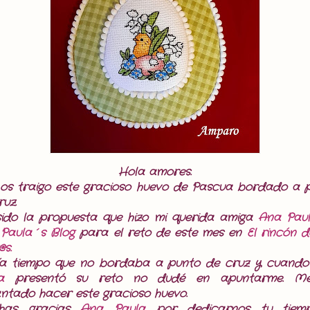
Hola amores.
os traigo este gracioso huevo de Pascua bordado a 
ruz.
ido la propuesta que hizo mi querida amiga
Ana Pau
Paula´s Blog
para el reto de este mes en
El rincón d
@s.
a tiempo que no bordaba a punto de cruz y cuand
a
presentó su reto no dudé en apuntarme. M
ntado hacer este gracioso huevo.
has gracias
Ana Paula
por dedicarnos tu tiem