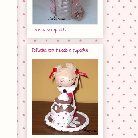
Técnica scrapbook
Fofucha con helado o cupcake