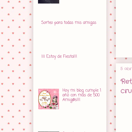
de las que hasta
ahora he hecho, pero sé que
muchos de vosotros estáis preo...
Sorteo para todas mis amigas
Amigas por fin podéis apuntaros
para el sorteo, ésta es la imagen
que he elegido para que si os
apetece la llevéis a vuestros blogs
para com...
¡¡¡ Estoy de Fiesta!!!
Amigas, hoy he visto que mi
contador de visitas supera las
5 abr
17.000 y eso es para mí motivo
suficiente para organizar mi 2º
Ret
sorteo. Quiero agr...
cru
Hoy mi blog cumple 1
año con más de 500
Amig@s!!!
Hola amores, hoy es
un día especial para
mí. Hace 1 año que abrí este blog,
mi primer año en un mundo en
el que me daba mucho respeto ...