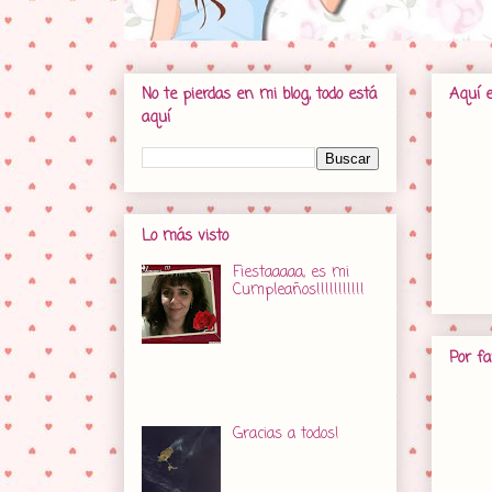
No te pierdas en mi blog, todo está
Aquí 
aquí
Lo más visto
Fiestaaaaa, es mi
Cumpleaños!!!!!!!!!!!
Os doy la bienvenida
y os agradezco
vuestra presencia en
Por fa
un día tan especial como este. Es
mi cumple, y me alegro de poder
celebrarl...
Gracias a todos!
Imagen por satélite.
Hola amores. Esta es
la entrada más difícil