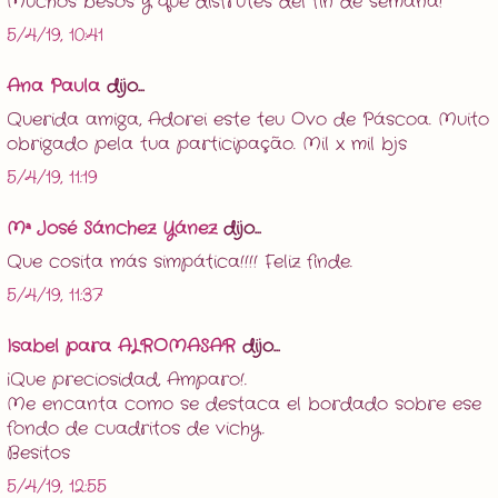
Muchos besos y que disfrutes del fin de semana!
5/4/19, 10:41
Ana Paula
dijo...
Querida amiga, Adorei este teu Ovo de Páscoa. Muito
obrigado pela tua participação. Mil x mil bjs
5/4/19, 11:19
Mª José Sánchez Yánez
dijo...
Que cosita más simpática!!!! Feliz finde.
5/4/19, 11:37
Isabel para ALROMASAR
dijo...
¡Que preciosidad, Amparo!.
Me encanta como se destaca el bordado sobre ese
fondo de cuadritos de vichy.
Besitos
5/4/19, 12:55