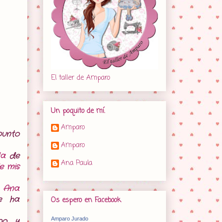
El taller de Amparo
Un poquito de mí.
Amparo
punto
Amparo
la
de
Ana Paula
e mis
o
Ana
e ha
Os espero en Facebook
po y
Amparo Jurado