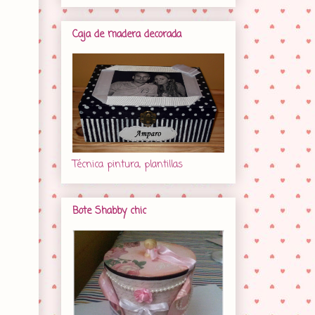
Caja de madera decorada
Técnica pintura, plantillas
Bote Shabby chic