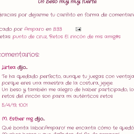
Un beso muy muy fuerte.
racias por dejarme tu cariñito en forma de comentari
icado por
Amparo
en
8:33
uetas:
punto de cruz
,
Retos El rincón de mis amig@s
comentarios:
Lirtea
dijo...
Te ha quedado perfecto, aunque tu juegas con ventaj
porque eres una maestra de la costura, jejeje.
Un beso y también me alegro de haber participado, lo
retos del rincón son para mi auténticos retos
5/4/19, 10:01
M. Esther mg
dijo...
Qué bonita labor,Amparo! me encanta cómo te quedó!