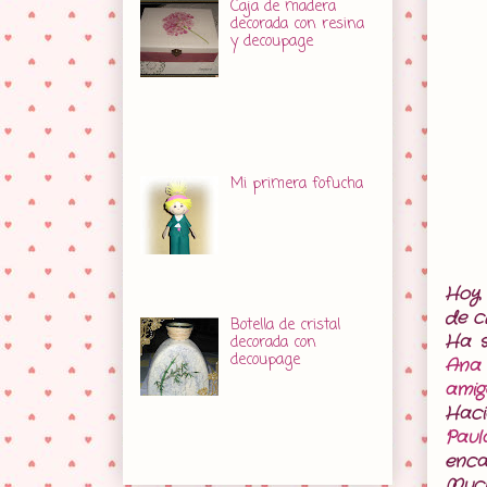
Caja de madera
decorada con resina
y decoupage
Hola amores,
terminaron las
fiestas? Hoy en Ibiza aún lo es y
será otro día que disfrutaré, igual
que en Cataluña y alguna
comunida...
Mi primera fofucha
Hola amores. Qué tal
los planes para esta
Semana Santa? Hoy
os traigo mi primera
fofucha a la que llamaré
fofuamore primavera. Hace u...
Hoy 
de c
Botella de cristal
Ha s
decorada con
decoupage
Ana 
Hola mores. Hoy os
amig
traigo esta botella de
Hací
cristal que pinté en color tabaco la
base, después craquelador y por
Paul
último el tono blanc...
enca
Muc