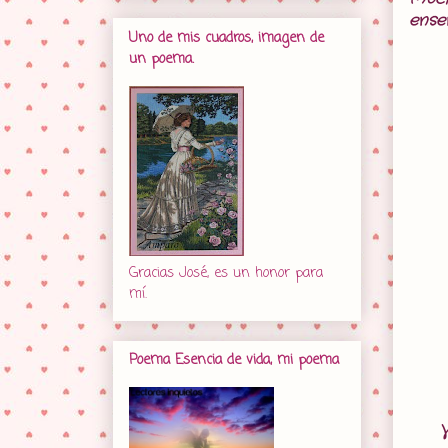
ense
Uno de mis cuadros, imagen de
un poema.
Gracias José, es un honor para
mí.
Poema Esencia de vida, mi poema
V